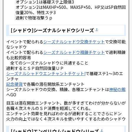
オプション1は基礎ステ上限値3
オプション2はMAXHP+500、MAXSP+50、HP又はSP自然回
復量20％、特性ステ3
過剰で物理攻撃うｐ
[シャドウ]シーズナルシャドウシリーズ
†
イベントで配られる
シーズナルシャドウ交換チケット
で交換可能
なシャドウ
イベントで配られる
シーズナルシャドウ精錬チケット
で過剰精錬
も比較的容易
全てのシーズナルシャドウに共通すること
過剰するとＳＰ自然回復量ＵＰ
シーズナルシャドウエンチャントチケットI
で基礎ステ1～3のエ
ンチャ
記念硬貨
で各職の潜在開放系エンチャント
シーズナルシャドウの交換、精錬、各種エンチャントは
神秘の館
へGO
目玉は潜在開放エンチャント、数が多すぎてわけが分からないが
各職４次スキルのＳＰ消費を軽減してくれる。
エンチャント効果を見ればわかるが過剰することでさらにドン
火力の向上ではなく４次スキルを使いやすくするためのシャドウ
[シャドウ]エンペリウムシャドウシリーズ
†