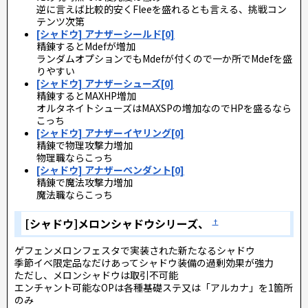
逆に言えば比較的安くFleeを盛れるとも言える、挑戦コン
テンツ次第
[シャドウ] アナザーシールド[0]
精錬するとMdefが増加
ランダムオプションでもMdefが付くので一か所でMdefを盛
りやすい
[シャドウ] アナザーシューズ[0]
精錬するとMAXHP増加
オルタネイトシューズはMAXSPの増加なのでHPを盛るなら
こっち
[シャドウ] アナザーイヤリング[0]
精錬で物理攻撃力増加
物理職ならこっち
[シャドウ] アナザーペンダント[0]
精錬で魔法攻撃力増加
魔法職ならこっち
[シャドウ]メロンシャドウシリーズ、
†
ゲフェンメロンフェスタで実装された新たなるシャドウ
季節イベ限定品なだけあってシャドウ装備の過剰効果が強力
ただし、メロンシャドウは取引不可能
エンチャント可能なOPは各種基礎ステ又は「アルカナ」を1箇所
のみ