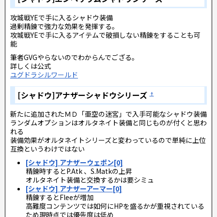
攻城戦YEで手に入るシャドウ装備
過剰精錬で強力な効果を発揮する。
攻城戦YEで手に入るアイテムで破損しない精錬をすることも可
能
筆者GVGやらないのでわからんでござる。
詳しくは公式
ユグドラシルワールド
[シャドウ]アナザーシャドウシリーズ
†
新たに追加されたＭＤ「亜空の迷宮」で入手可能なシャドウ装備
ランダムオプションはオルタネイト装備と同じものが付くと思わ
れる
装備効果がオルタネイトシリーズと変わっているので単純に上位
互換というわけではない
[シャドウ] アナザーウェポン[0]
精錬時するとP.Atk 、S.Matkの上昇
オルタネイト装備と交換するかは要シミュ
[シャドウ] アナザーアーマー[0]
精錬するとFleeが増加
高難度コンテンツでは如何にHPを盛るかが重視されている
ため現時点では優先度は低め