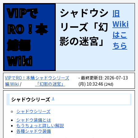
VIPで
シャドウシ
旧
Wiki
リーズ「幻
RO！本
はこ
影の迷宮」
鯖編
ちら
Wiki
VIPでRO！本鯖
シャドウシリーズ
最終更新日: 2026-07-13
編 Wiki
/
「幻影の迷宮」
(月) 10:32:46
(24d)
シャドウシリーズ
†
シャドウシリーズ
シャドウ装備とは
もうちょっと詳しい解説
各種シャドウ装備