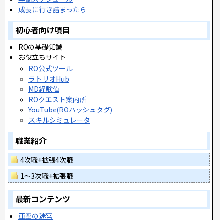
成長に行き詰まったら
初心者向け項目
ROの基礎知識
お役立ちサイト
RO公式ツール
ラトリオHub
MD経験値
ROクエスト案内所
YouTube(ROハッシュタグ)
スキルシミュレータ
職業紹介
4次職+拡張4次職
1～3次職+拡張職
最新コンテンツ
亜空の迷宮