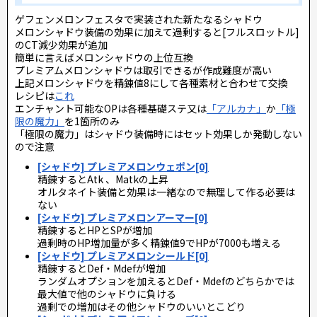
ゲフェンメロンフェスタで実装された新たなるシャドウ
メロンシャドウ装備の効果に加えて過剰すると[フルスロットル]
のCT減少効果が追加
簡単に言えばメロンシャドウの上位互換
プレミアムメロンシャドウは取引できるが作成難度が高い
上記メロンシャドウを精錬値8にして各種素材と合わせて交換
レシピは
これ
エンチャント可能なOPは各種基礎ステ又は
「アルカナ」
か
「極
限の魔力」
を1箇所のみ
「極限の魔力」はシャドウ装備時にはセット効果しか発動しない
ので注意
[シャドウ] プレミアメロンウェポン[0]
精錬するとAtk 、Matkの上昇
オルタネイト装備と効果は一緒なので無理して作る必要は
ない
[シャドウ] プレミアメロンアーマー[0]
精錬するとHPとSPが増加
過剰時のHP増加量が多く精錬値9でHPが7000も増える
[シャドウ] プレミアメロンシールド[0]
精錬するとDef・Mdefが増加
ランダムオプションを加えるとDef・Mdefのどちらかでは
最大値で他のシャドウに負ける
過剰での増加はその他シャドウのいいとこどり