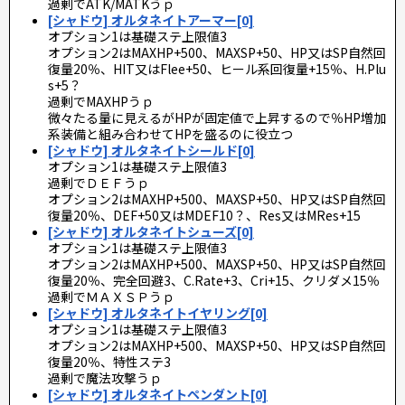
過剰でATK/MATKうｐ
[シャドウ] オルタネイトアーマー[0]
オプション1は基礎ステ上限値3
オプション2はMAXHP+500、MAXSP+50、HP又はSP自然回
復量20％、HIT又はFlee+50、ヒール系回復量+15％、H.Plu
s+5？
過剰でMAXHPうｐ
微々たる量に見えるがHPが固定値で上昇するので％HP増加
系装備と組み合わせてHPを盛るのに役立つ
[シャドウ] オルタネイトシールド[0]
オプション1は基礎ステ上限値3
過剰でＤＥＦうｐ
オプション2はMAXHP+500、MAXSP+50、HP又はSP自然回
復量20％、DEF+50又はMDEF10？、Res又はMRes+15
[シャドウ] オルタネイトシューズ[0]
オプション1は基礎ステ上限値3
オプション2はMAXHP+500、MAXSP+50、HP又はSP自然回
復量20％、完全回避3、C.Rate+3、Cri+15、クリダメ15％
過剰でＭＡＸＳＰうｐ
[シャドウ] オルタネイトイヤリング[0]
オプション1は基礎ステ上限値3
オプション2はMAXHP+500、MAXSP+50、HP又はSP自然回
復量20％、特性ステ3
過剰で魔法攻撃うｐ
[シャドウ] オルタネイトペンダント[0]