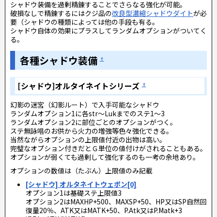
シャドウ装備を過剰精錬することでさらなる強化が可能。
破損なしで精錬するにはクジ品の
改良型濃縮シャドウダイト
が必
要（シャドウの種類によっては他の手段も有る。
シャドウ自体の効果にプラスしてランダムオプションがついてく
る。
各種シャドウ装備
†
[シャドウ]オルタイネイトシリーズ
†
幻影の迷宮（幻影ルート）で入手可能なシャドウ
ランダムオプション1に各str～Lukまでのステ1～3
ランダムオプション2に部位ごとのオプションがつく。
ステ無詠唱のお供から火力の増強等色々強化できる。
当然ながらオプションの上限値付近の出物は高い。
完璧なオプション付きだとＧ単位の値付けがされることもある。
オプションが弱くても過剰して強化するのも一考の余地あり。
オプションの数値は（たぶん）上限値のみ記載
[シャドウ] オルタネイトウェポン[0]
オプション1は基礎ステ上限値3
オプション2はMAXHP+500、MAXSP+50、HP又はSP自然回
復量20％、ATK又はMATK+50、P.Atk又はP.Matk+3