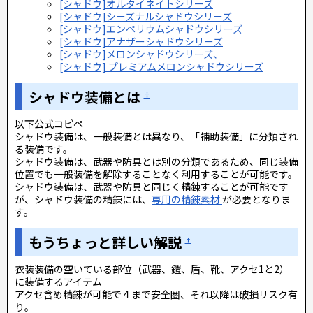
[シャドウ]オルタイネイトシリーズ
[シャドウ]シーズナルシャドウシリーズ
[シャドウ]エンペリウムシャドウシリーズ
[シャドウ]アナザーシャドウシリーズ
[シャドウ]メロンシャドウシリーズ、
[シャドウ] プレミアムメロンシャドウシリーズ
シャドウ装備とは
†
以下公式コピペ
シャドウ装備は、一般装備とは異なり、「補助装備」に分類され
る装備です。
シャドウ装備は、武器や防具とは別の分類であるため、同じ装備
位置でも一般装備を解除することなく利用することが可能です。
シャドウ装備は、武器や防具と同じく精錬することが可能です
が、シャドウ装備の精錬には、
専用の精錬素材
が必要となりま
す。
もうちょっと詳しい解説
†
衣装装備の空いている部位（武器、鎧、盾、靴、アクセ1と2）
に装備するアイテム
アクセ含め精錬が可能で４まで安全圏、それ以降は破損リスク有
り。