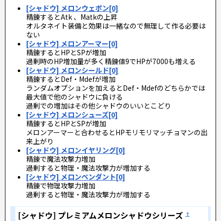
[シャドウ] メロンウェポン[0]
精錬するとAtk 、Matkの上昇
オルタネイト装備と効果は一緒なので無理して作る必要は
ない
[シャドウ] メロンアーマー[0]
精錬するとHPとSPが増加
過剰時のHP増加量が多く精錬値9でHPが7000も増える
[シャドウ] メロンシールド[0]
精錬するとDef・Mdefが増加
ランダムオプションを加えるとDef・Mdefのどちらかでは
最大値で他のシャドウに負ける
過剰での増加はその他シャドウのいいとこどり
[シャドウ] メロンシューズ[0]
精錬するとHPとSPが増加
メロンアーマーと合わせるとHPモリモリマッチョマンの出
来上がり
[シャドウ] メロンイヤリング[0]
精錬で魔法攻撃力増加
過剰すると物理・魔法攻撃力が増加する
[シャドウ] メロンペンダント[0]
精錬で物理攻撃力増加
過剰すると物理・魔法攻撃力が増加する
[シャドウ] プレミアムメロンシャドウシリーズ
†