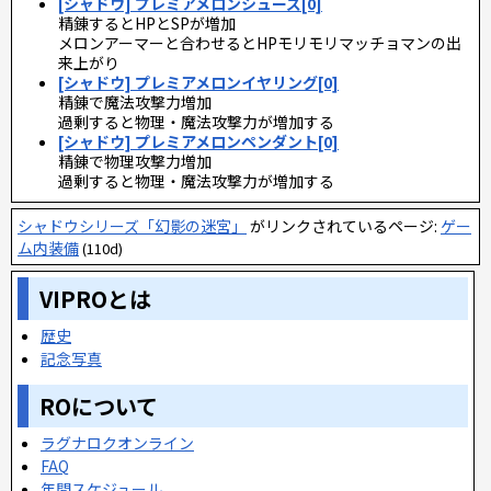
[シャドウ] プレミアメロンシューズ[0]
精錬するとHPとSPが増加
メロンアーマーと合わせるとHPモリモリマッチョマンの出
来上がり
[シャドウ] プレミアメロンイヤリング[0]
精錬で魔法攻撃力増加
過剰すると物理・魔法攻撃力が増加する
[シャドウ] プレミアメロンペンダント[0]
精錬で物理攻撃力増加
過剰すると物理・魔法攻撃力が増加する
シャドウシリーズ「幻影の迷宮」
がリンクされているページ:
ゲー
ム内装備
(110d)
VIPROとは
歴史
記念写真
ROについて
ラグナロクオンライン
FAQ
年間スケジュール