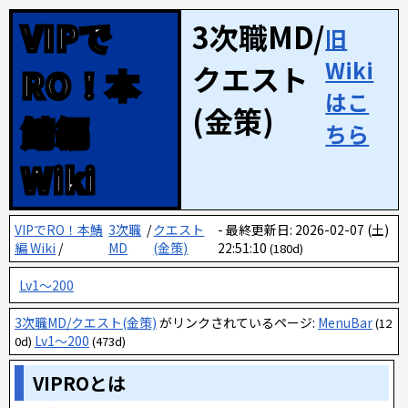
VIPで
3次職MD/
旧
Wiki
クエスト
RO！本
はこ
(金策)
鯖編
ちら
Wiki
VIPでRO！本鯖
3次職
/
クエスト
最終更新日: 2026-02-07 (土)
編 Wiki
/
MD
(金策)
22:51:10
(180d)
Lv1～200
3次職MD/クエスト(金策)
がリンクされているページ:
MenuBar
(12
Lv1～200
0d)
(473d)
VIPROとは