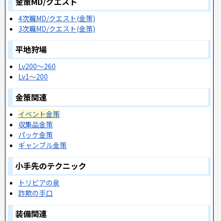
金策MD/クエスト
4次職MD/クエスト(金策)
3次職MD/クエスト(金策)
平地狩場
Lv200～260
Lv1～200
金策関連
イベント金策
収集品金策
パッケ金策
ギャンブル金策
小手先のテクニック
トリビアの泉
詐欺の手口
装備関連