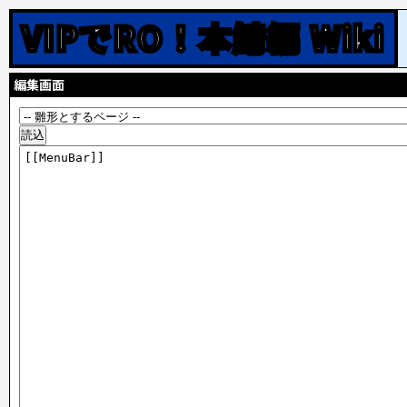
VIPでRO！本鯖編 Wiki
編集画面