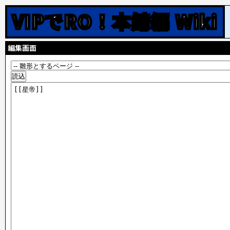
VIPでRO！本鯖編 Wiki
編集画面