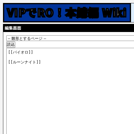
VIPでRO！本鯖編 Wiki
編集画面