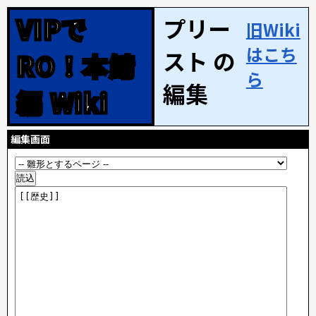
VIPで
プリー
旧Wiki
はこち
スト の
RO！本鯖
ら
編集
編 Wiki
編集画面