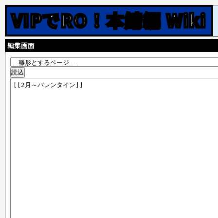
VIPでRO！本鯖編 Wiki
編集画面