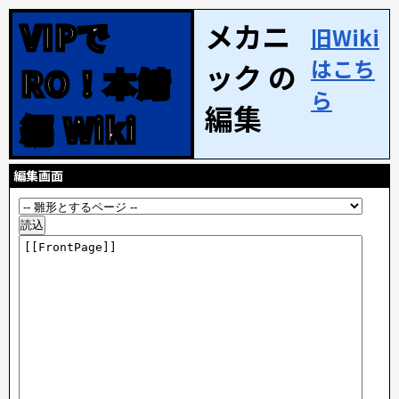
VIPで
メカニ
旧Wiki
はこち
ック の
RO！本鯖
ら
編集
編 Wiki
編集画面