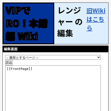
VIPで
レンジ
旧Wiki
はこち
ャー の
RO！本鯖
ら
編集
編 Wiki
編集画面