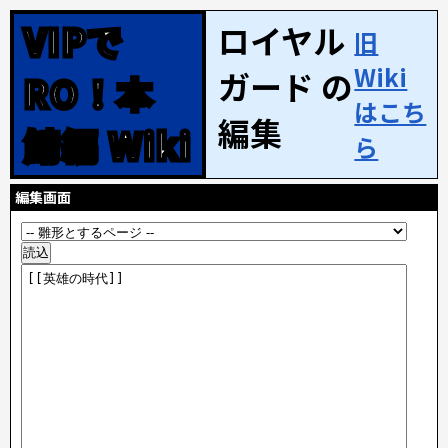
VIPで
ロイヤル
旧
Wiki
ガード の
RO！本
はこち
編集
鯖編 Wiki
ら
編集画面