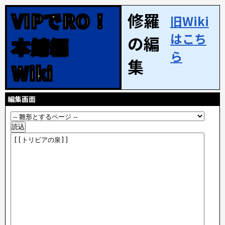
VIPでRO！
修羅
旧Wiki
はこち
の編
本鯖編
ら
集
Wiki
編集画面