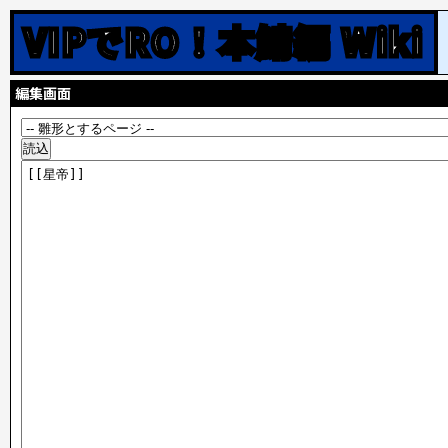
VIPでRO！本鯖編 Wiki
編集画面