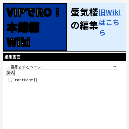
VIPでRO！
蜃気楼
旧Wiki
はこち
の編集
本鯖編
ら
Wiki
編集画面