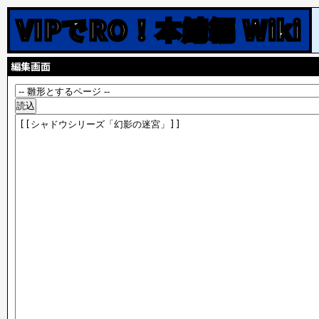
VIPでRO！本鯖編 Wiki
編集画面