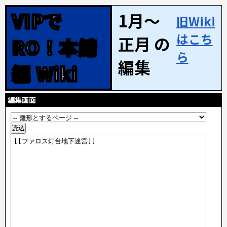
VIPで
1月～
旧Wiki
はこち
正月 の
RO！本鯖
ら
編集
編 Wiki
編集画面