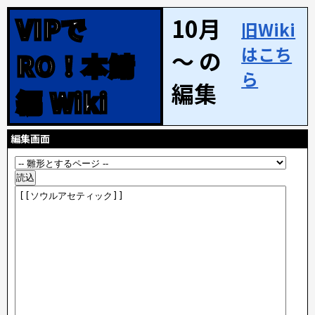
VIPで
10月
旧Wiki
はこち
～ の
RO！本鯖
ら
編集
編 Wiki
編集画面