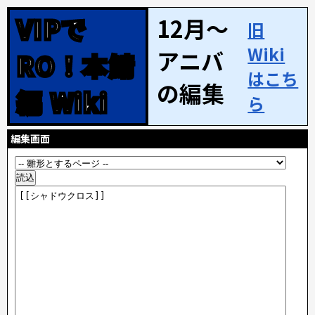
VIPで
12月～
旧
Wiki
アニバ
RO！本鯖
はこち
の編集
編 Wiki
ら
編集画面