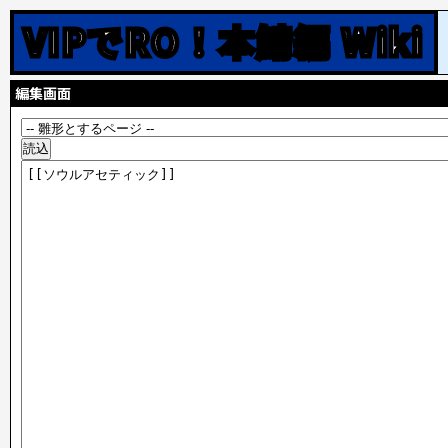
VIPでRO！本鯖編 Wiki
編集画面