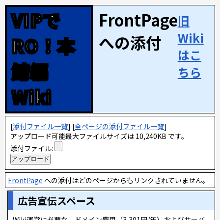
VIPで
FrontPage
旧
Wiki
への添付
RO！本
はこ
鯖編
ちら
Wiki
[
添付ファイル一覧
] [
全ページの添付ファイル一覧
]
アップロード可能最大ファイルサイズは 10,240KB です。
添付ファイル:
FrontPage
への添付はどのページからもリンクされていません。
広告宣伝スペース
Wiki運営に必要な、ドメイン費用（3,301円/年）およびサーバ