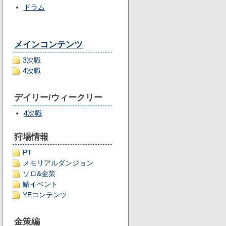
ドラム
メインコンテンツ
3次職
4次職
デイリー/ウィークリー
4次職
狩場情報
PT
メモリアルダンジョン
ソロ&金策
鯖イベント
YEコンテンツ
金策編