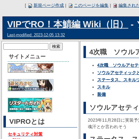
[
新規ページ作成
|
このページを編集
|
編集され
VIPでRO！本鯖編 Wiki（旧）
-
Last-modified: 2023-12-05 13:32
4次職 ソウル
サイトメニュー
4次職 ソウルアセ
ソウルアセティック
ステータス、スキル
スキル
装備
ソウルアセテ
VIPROとは
2023年11月28日に実装
魂汗とか言われそう
セキュリティ対策