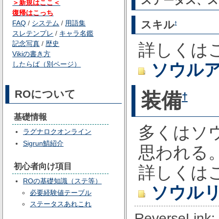
ステータス、ス
＞新規はここ＜
復帰はこっち
スキル
FAQ
/
システム
/
用語集
†
スレテンプレ
/
キャラ名鑑
記念写真
/
歴史
詳しくはこ
Vikiの書き方
したらば（別ページ）
ソウルア
ROについて
装備
†
基礎情報
多くはソ
ラグナロクオンライン
Sigrun鯖紹介
思われる
初心者向け項目
詳しくは
ROの基礎知識（ステ等）
ソウルリ
必要経験値テーブル
ステータスあれこれ
ReverseLink: