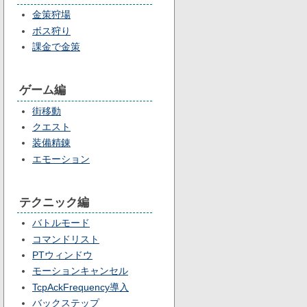
金策狩場
ボス狩り
課金で金策
ゲーム編
街移動
クエスト
装備精錬
エモーション
テクニック編
バトルモード
コマンドリスト
PTウィンドウ
モーションキャンセル
TcpAckFrequency導入
バックステップ