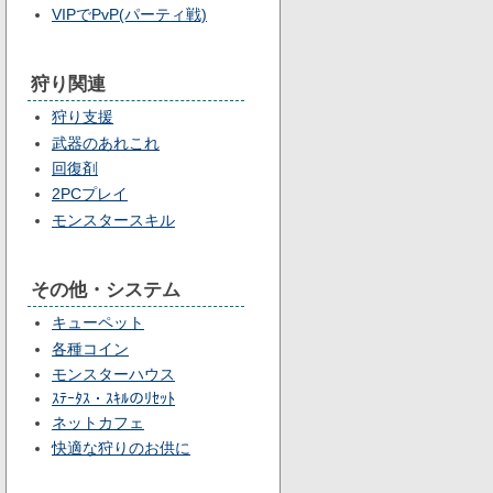
VIPでPvP(パーティ戦)
狩り関連
狩り支援
武器のあれこれ
回復剤
2PCプレイ
モンスタースキル
その他・システム
キューペット
各種コイン
モンスターハウス
ｽﾃｰﾀｽ・ｽｷﾙのﾘｾｯﾄ
ネットカフェ
快適な狩りのお供に