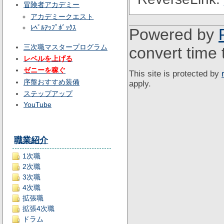
冒険者アカデミー
アカデミークエスト
ﾚﾍﾞﾙｱｯﾌﾟﾎﾞｯｸｽ
Powered by
三次職マスタープログラム
convert time 
レベルを上げる
ゼニーを稼ぐ
This site is protected by
序盤おすすめ装備
apply.
ステップアップ
YouTube
職業紹介
1次職
2次職
3次職
4次職
拡張職
拡張4次職
ドラム