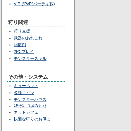
VIPでPvP(パーティ戦)
狩り関連
狩り支援
武器のあれこれ
回復剤
2PCプレイ
モンスタースキル
その他・システム
キューペット
各種コイン
モンスターハウス
ｽﾃｰﾀｽ・ｽｷﾙのﾘｾｯﾄ
ネットカフェ
快適な狩りのお供に