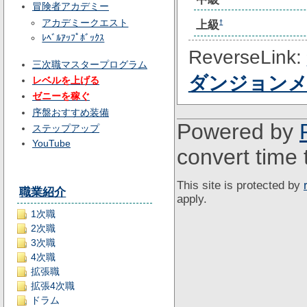
冒険者アカデミー
アカデミークエスト
上級
†
ﾚﾍﾞﾙｱｯﾌﾟﾎﾞｯｸｽ
ReverseLink:
三次職マスタープログラム
ダンジョン
レベルを上げる
ゼニーを稼ぐ
序盤おすすめ装備
Powered by
ステップアップ
YouTube
convert time 
This site is protected by
職業紹介
apply.
1次職
2次職
3次職
4次職
拡張職
拡張4次職
ドラム