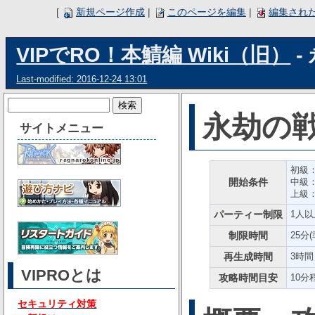
[
新規ページ作成
|
このページを編集
|
編集され
VIPでRO！本鯖編 Wiki（旧）
-
Last-modified: 2016-12-24 13:01
永劫の
サイトメニュー
初級：
開始条件
中級：
上級：
パーティー制限
1人以
制限時間
25分
再生成時間
3時間
VIPROとは
攻略時間目安
10分
セキュリティ対策