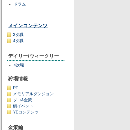
ドラム
メインコンテンツ
3次職
4次職
デイリー/ウィークリー
4次職
狩場情報
PT
メモリアルダンジョン
ソロ&金策
鯖イベント
YEコンテンツ
金策編