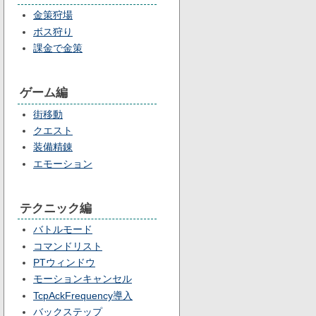
金策狩場
ボス狩り
課金で金策
ゲーム編
街移動
クエスト
装備精錬
エモーション
テクニック編
バトルモード
コマンドリスト
PTウィンドウ
モーションキャンセル
TcpAckFrequency導入
バックステップ