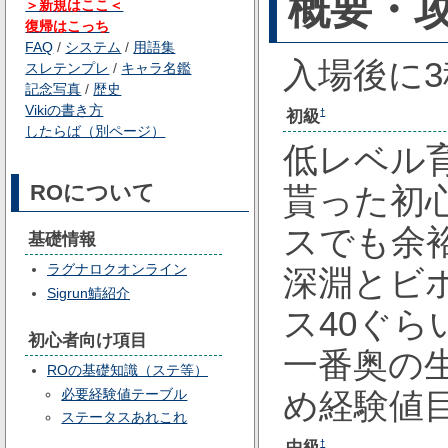
概要・
＞新規はここ＜
復帰はこっち
FAQ
/
システム
/
用語集
入場後に
スレテンプレ
/
キャラ名鑑
記念写真
/
歴史
Vikiの書き方
初級
†
したらば（別ページ）
低レベル
ROについて
貰った初
スでも余
基礎情報
ラグナロクオンライン
深淵とビ
Sigrun鯖紹介
ス40ぐ
初心者向け項目
一番奥の
ROの基礎知識（ステ等）
必要経験値テーブル
め経験値
ステータスあれこれ
中級
†