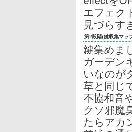
effec
エフェクト
見づらす
第2段階(鍵収集マップ
鍵集めま
ガーデン
いなのが
草と同じ
不協和音
クソ邪魔
たらアカ