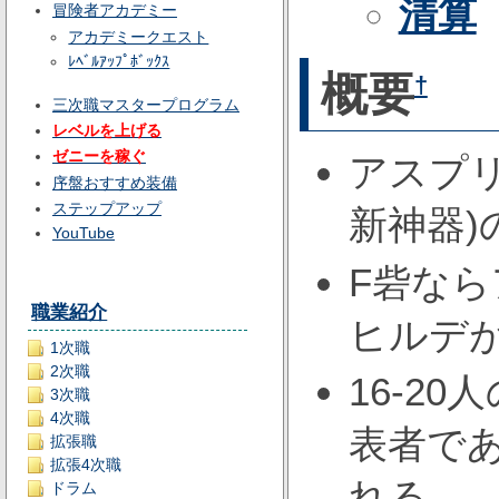
清算
冒険者アカデミー
アカデミークエスト
ﾚﾍﾞﾙｱｯﾌﾟﾎﾞｯｸｽ
概要
†
三次職マスタープログラム
レベルを上げる
ゼニーを稼ぐ
アスプ
序盤おすすめ装備
ステップアップ
新神器)
YouTube
F砦な
職業紹介
ヒルデ
1次職
2次職
16-2
3次職
4次職
表者で
拡張職
拡張4次職
れる。
ドラム