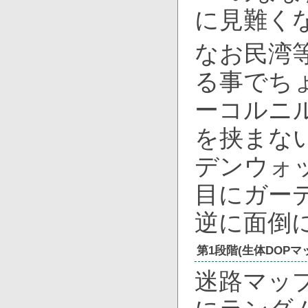
に見難く
なお民湾
る事でち
ーコルニ
を挟まな
デンウォ
目にガー
逆に面倒
第1段階(生体DOPマ
迷路マッ