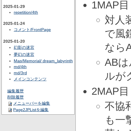
1MAP目
2025-01-29
repetition/4th
対人
2025-01-24
コメント/FrontPage
で風
2025-01-20
なら
幻影の迷宮
夢幻の迷宮
AB
Map/Memorial/ dream_labyrinth
md/4th
ルが
md/3rd
メインコンテンツ
2MAP目
編集履歴
削除履歴
不協和
メニューバーを編集
Page2JPListを編集
も一