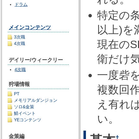
ドラム
特定の条
以上)
メインコンテンツ
3次職
現在の
4次職
衛だけ
デイリー/ウィークリー
4次職
一度砦
狩場情報
複数回
PT
メモリアルダンジョン
え有れ
ソロ&金策
鯖イベント
い。
YEコンテンツ
金策編
†