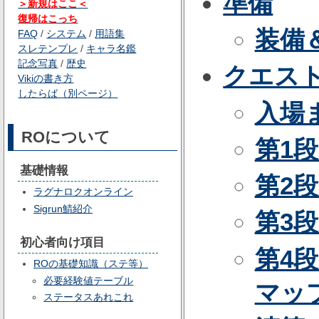
準備
＞新規はここ＜
復帰はこっち
装備
FAQ
/
システム
/
用語集
スレテンプレ
/
キャラ名鑑
記念写真
/
歴史
クエス
Vikiの書き方
したらば（別ページ）
入場
ROについて
第1段
基礎情報
第2段
ラグナロクオンライン
Sigrun鯖紹介
第3
初心者向け項目
第4
ROの基礎知識（ステ等）
必要経験値テーブル
マップ
ステータスあれこれ