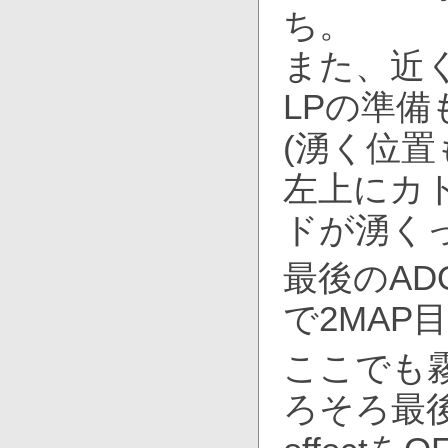
ち。
また、近
LPの準
(湧く位
左上にカ
ドが湧く
最後のA
で2MAP
ここでも霧
ろそろ最