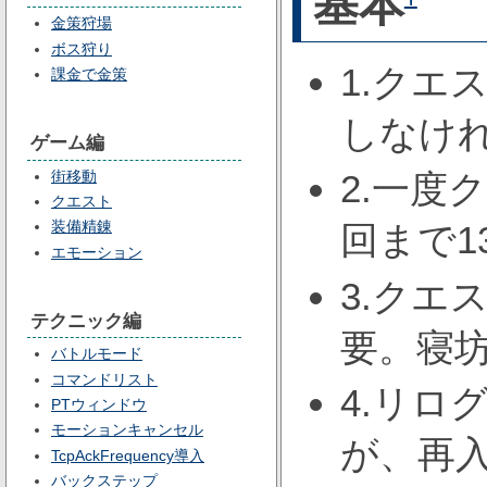
基本
金策狩場
ボス狩り
1.クエ
課金で金策
しなけ
ゲーム編
街移動
2.一度
クエスト
装備精錬
回まで1
エモーション
3.クエ
テクニック編
要。寝
バトルモード
コマンドリスト
4.リロ
PTウィンドウ
モーションキャンセル
が、再
TcpAckFrequency導入
バックステップ