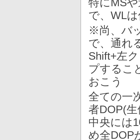
特にMS
で、WL
※尚、バ
で、通れ
Shift
プするこ
おこう
全ての一
者DOP(
中央には
め全DOP