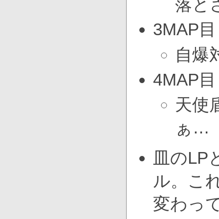
落と
3MAP目
自爆
4MAP目
天使
ぁ…
皿のL
ル。こ
変わっ