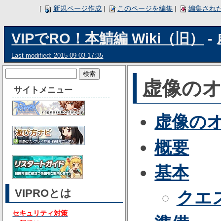
[
新規ページ作成
|
このページを編集
|
編集され
VIPでRO！本鯖編 Wiki（旧）
-
Last-modified: 2015-09-03 17:35
虚像のオ
サイトメニュー
虚像のオ
概要
基本
VIPROとは
クエ
セキュリティ対策