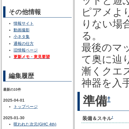
ットと遊
ピアメよ
その他情報
りない場
情報サイト
動画撮影
る。
小ネタ集
通報の仕方
最後のマ
旧情報ページ
て奥に辿
更新メモ・意見要望
漸くクエ
編集履歴
神器を入
最新の10件
準備
†
2025-04-01
トップページ
装備＆スキル
2025-01-30
†
呪われた次元(GHC 4th)