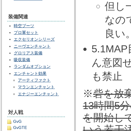
但し
装備関連
なの
時空ブーツ
良い
プロ軍セット
エクセリオンシリーズ
5.1M
ニーヴエンチャント
グロリアス装備
ん意図
吸収装備
ランダムオプション
も禁止
エンチャント効果
アーティファクト
マランエンチャント
※
砦を放
エナジーエンチャント
13時間5
対人戦
を開始し
GvG
いう若干
GvGTE