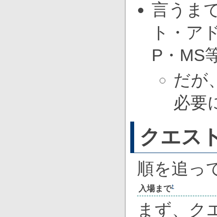
言うま
ト・アド
P・MS
だが
必要
クエス
順を追っ
入場まで
†
まず、ク