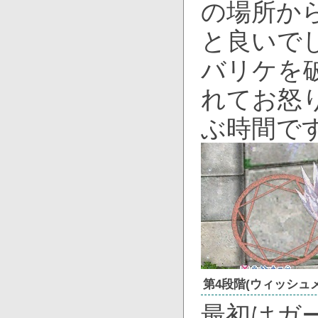
の場所か
と良いで
バリケを
れてお怒
ぶ時間で
第4段階(ウィッシュ
最初はガ