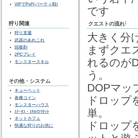
VIPでPvP(パーティ戦)
です
狩り関連
クエストの流れ
†
狩り支援
大きく分
武器のあれこれ
まずクエ
回復剤
2PCプレイ
れるのが
モンスタースキル
う。
その他・システム
DOPマッ
キューペット
ドロップ
各種コイン
モンスターハウス
単。
ｽﾃｰﾀｽ・ｽｷﾙのﾘｾｯﾄ
ネットカフェ
ドロップ
快適な狩りのお供に