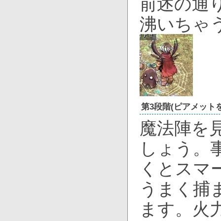
前述の通
沸いちゃ
第3段階(ピアメット
魔法陣を
しょう。
くとスマ
うまく捕
ます。火