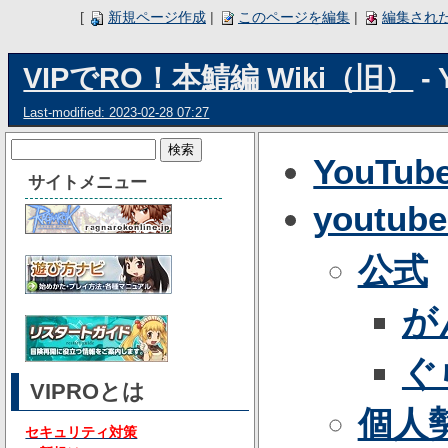
[
新規ページ作成
|
このページを編集
|
編集され
VIPでRO！本鯖編 Wiki（旧）
- 
Last-modified: 2023-02-28 07:27
YouTub
サイトメニュー
youtu
公式
が
ぐ
VIPROとは
個人
セキュリティ対策