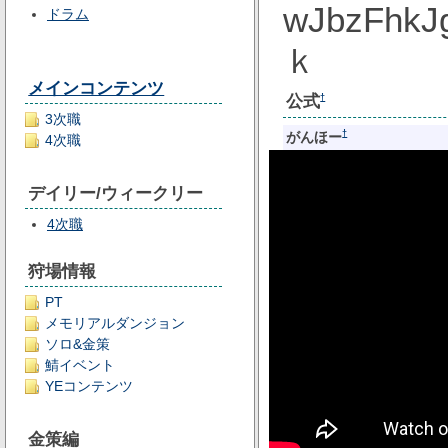
wJbzF
ドラム
ｋ
メインコンテンツ
公式
†
3次職
†
がんほー
4次職
デイリー/ウィークリー
4次職
狩場情報
PT
メモリアルダンジョン
ソロ&金策
鯖イベント
YEコンテンツ
金策編