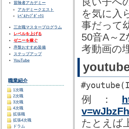
良い子へ
冒険者アカデミー
アカデミークエスト
を気に入
ﾚﾍﾞﾙｱｯﾌﾟﾎﾞｯｸｽ
事だって
三次職マスタープログラム
レベルを上げる
50音A～
ゼニーを稼ぐ
考動画の
序盤おすすめ装備
ステップアップ
YouTube
yout
職業紹介
#youtub
1次職
例 ：
h
2次職
3次職
v=wJbzF
4次職
拡張職
たとえば
拡張4次職
ドラム