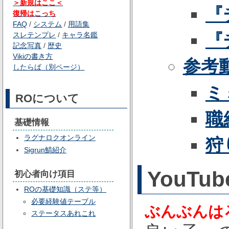
＞新規はここ＜
『
復帰はこっち
FAQ
/
システム
/
用語集
『
スレテンプレ
/
キャラ名鑑
記念写真
/
歴史
Vikiの書き方
参考
したらば（別ページ）
ミ
ROについて
職
基礎情報
ラグナロクオンライン
狩
Sigrun鯖紹介
YouTub
初心者向け項目
ROの基礎知識（ステ等）
必要経験値テーブル
ぶんぶんは
ステータスあれこれ