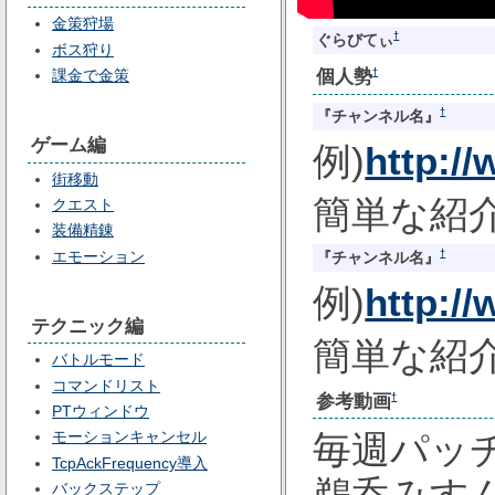
金策狩場
†
ぐらびてぃ
ボス狩り
個人勢
課金で金策
†
†
『チャンネル名』
ゲーム編
例)
http:/
街移動
簡単な紹
クエスト
装備精錬
エモーション
†
『チャンネル名』
例)
http:/
テクニック編
簡単な紹
バトルモード
コマンドリスト
参考動画
†
PTウィンドウ
モーションキャンセル
毎週パッ
TcpAckFrequency導入
鵜呑みす
バックステップ