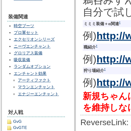
自分で試
装備関連
†
ミミミ装備＋α関連
時空ブーツ
例)
http:/
プロ軍セット
エクセリオンシリーズ
ニーヴエンチャント
†
職紹介
グロリアス装備
例)
http:/
吸収装備
ランダムオプション
†
狩り場紹介
エンチャント効果
例)
http:/
アーティファクト
マランエンチャント
新規ちゃん
エナジーエンチャント
を維持しな
対人戦
ReverseLink:
GvG
GvGTE