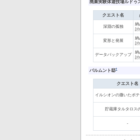
廃棄実験体遊技場ルドゥ
クエスト名
納
深淵の孤独
討
納
変形と発展
討
納
データバックアップ
討
†
バルムント邸
クエスト名
イルシオンの撒いたポテ
貯蔵庫タルタロス
-