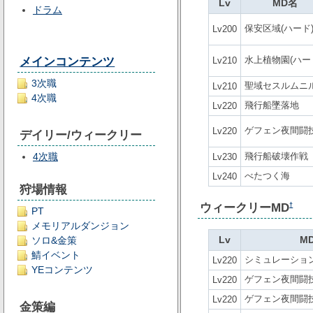
Lv
MD名
ドラム
保安区域(ハード
Lv200
メインコンテンツ
水上植物園(ハー
Lv210
3次職
聖域セスルムニ
Lv210
4次職
飛行船墜落地
Lv220
ゲフェン夜間闘
Lv220
デイリー/ウィークリー
4次職
飛行船破壊作戦
Lv230
べたつく海
Lv240
狩場情報
ウィークリーMD
†
PT
メモリアルダンジョン
Lv
M
ソロ&金策
鯖イベント
シミュレーション戦
Lv220
YEコンテンツ
ゲフェン夜間闘技場
Lv220
ゲフェン夜間闘
Lv220
金策編