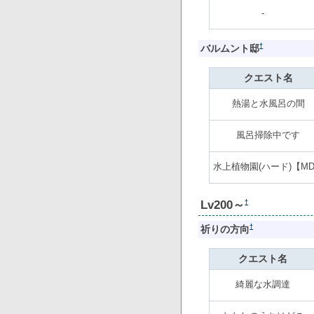
-
†
バルムント邸
クエスト名
熱湯と水風呂の間
風呂掃除中です
水上植物園(ハード)【M
Lv200～
†
†
祈りの方向
クエスト名
綺麗な水調達