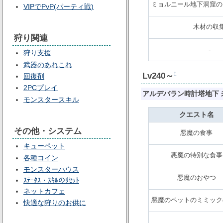
ミョルニール地下洞窟の
VIPでPvP(パーティ戦)
木材の収
狩り関連
-
狩り支援
武器のあれこれ
Lv240～
†
回復剤
2PCプレイ
アルデバラン時計塔地下 
モンスタースキル
クエスト名
その他・システム
悪魔の食事
キューペット
悪魔の特別な食事
各種コイン
モンスターハウス
悪魔のおやつ
ｽﾃｰﾀｽ・ｽｷﾙのﾘｾｯﾄ
ネットカフェ
悪魔のペットのミミック
快適な狩りのお供に
-