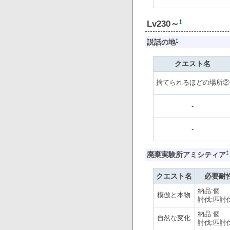
Lv230～
†
†
説話の地
クエスト名
捨てられるほどの場所②
-
-
†
廃棄実験所アミシティア
クエスト名
必要耐
納品:個
模倣と本物
討伐:匹討
納品:個
自然な変化
討伐:匹討