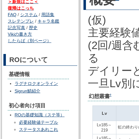
＞新規はここ＜
復帰はこっち
FAQ
/
システム
/
用語集
(仮)
スレテンプレ
/
キャラ名鑑
記念写真
/
歴史
主要経験
Vikiの書き方
したらば（別ページ）
(2回/週
る
ROについて
デイリー
基礎情報
一旦Lv
ラグナロクオンライン
Sigrun鯖紹介
幻想叢書
†
初心者向け項目
Lv
ROの基礎知識（ステ等）
必要経験値テーブル
Lv185～
虹の終わり
ステータスあれこれ
219
Lv185～