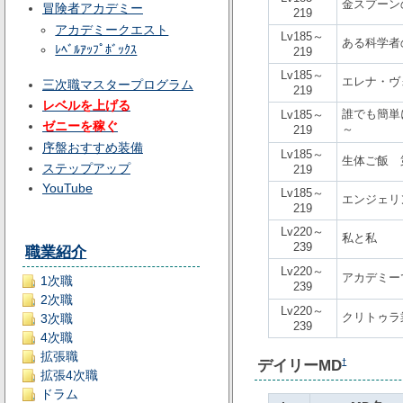
金スプーン
冒険者アカデミー
219
アカデミークエスト
Lv185～
ある科学者
ﾚﾍﾞﾙｱｯﾌﾟﾎﾞｯｸｽ
219
Lv185～
エレナ・ヴ
三次職マスタープログラム
219
レベルを上げる
誰でも簡単
Lv185～
ゼニーを稼ぐ
～
219
序盤おすすめ装備
Lv185～
生体ご飯 
ステップアップ
219
YouTube
Lv185～
エンジェリ
219
Lv220～
私と私
239
職業紹介
Lv220～
アカデミー
1次職
239
2次職
Lv220～
クリトゥラ
3次職
239
4次職
拡張職
デイリーMD
†
拡張4次職
ドラム