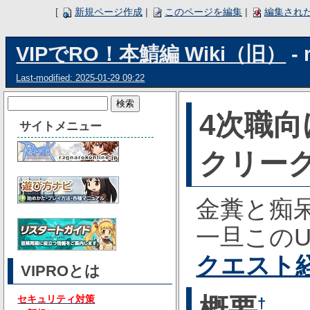
[
新規ページ作成
|
このページを編集
|
編集され
VIPでRO！本鯖編 Wiki（旧）
- 
Last-modified: 2025-01-29 09:22
4次職向
サイトメニュー
クリーク
金糞と痴
一旦このU
クエスト
VIPROとは
概要
セキュリティ対策
†