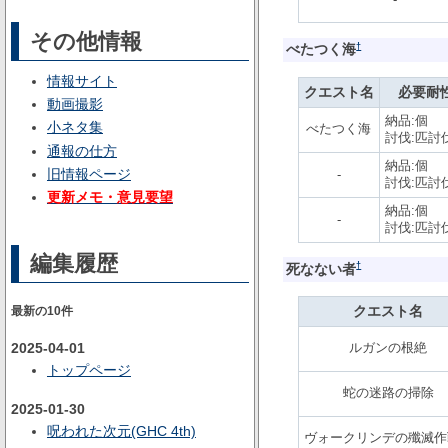
その他情報
†
べたつく海
情報サイト
クエスト名
必要耐
動画撮影
納品:個
小ネタ集
べたつく海
討伐:匹討
通報の仕方
納品:個
旧情報ページ
-
討伐:匹討
更新メモ・意見要望
納品:個
-
討伐:匹討
編集履歴
†
死なない者
クエスト名
最新の10件
ルガンの根絶
2025-04-01
トップページ
蛇の迷路の掃除
2025-01-30
呪われた次元(GHC 4th)
ヴォークリンデの殲滅作