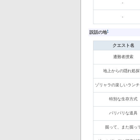
-
-
†
説話の地
クエスト名
遭難者捜索
地上からの隠れ処探
ゾリャラの楽しいランチ
特別な生存方式
パリパリな道具
掘って、また掘っ