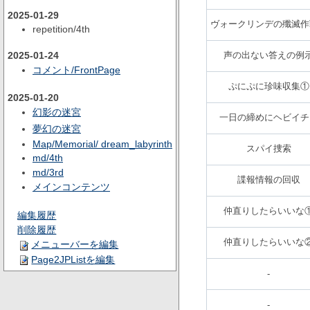
2025-01-29
ヴォークリンデの殲滅作
repetition/4th
2025-01-24
声の出ない答えの例
コメント/FrontPage
ぷにぷに珍味収集①
2025-01-20
幻影の迷宮
一日の締めにヘビイチ
夢幻の迷宮
Map/Memorial/ dream_labyrinth
スパイ捜索
md/4th
md/3rd
諜報情報の回収
メインコンテンツ
仲直りしたらいいな
編集履歴
削除履歴
仲直りしたらいいな
メニューバーを編集
Page2JPListを編集
-
-