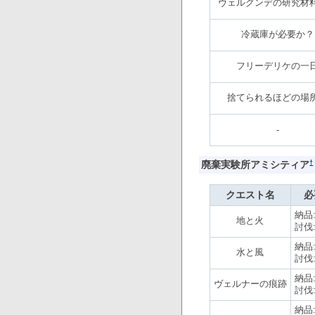
ヴェルグンデの研究材
冷蔵庫が必要か？
フリーデリケの一
捨てられるほどの場
-
†
廃棄実験所アミシティア
クエスト名
必
納品
地と火
討伐
納品
水と風
討伐
納品
ヴェルナーの痕跡
討伐
納品