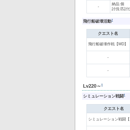
納品:個
-
討伐:匹討
†
飛行船破壊活動
クエスト名
飛行船破壊作戦【MD】
-
-
Lv220～
†
†
シミュレーション戦闘
クエスト名
シミュレーション戦闘【