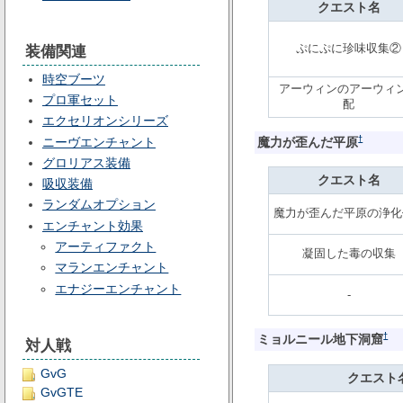
クエスト名
ぷにぷに珍味収集②
装備関連
時空ブーツ
アーウィンのアーウィ
プロ軍セット
配
エクセリオンシリーズ
†
ニーヴエンチャント
魔力が歪んだ平原
グロリアス装備
クエスト名
吸収装備
ランダムオプション
魔力が歪んだ平原の浄化
エンチャント効果
アーティファクト
凝固した毒の収集
マランエンチャント
エナジーエンチャント
-
†
ミョルニール地下洞窟
対人戦
GvG
クエスト
GvGTE