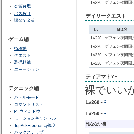
ゲフェン夜間闘
Lv220
金策狩場
ボス狩り
デイリークエスト
†
課金で金策
Lv
MD名
ゲフェン夜間闘
Lv220
ゲーム編
ゲフェン夜間闘
Lv220
街移動
ゲフェン夜間闘
Lv220
クエスト
装備精錬
ゲフェン夜間闘
Lv220
エモーション
ティアマトYE
†
裸でいい
テクニック編
バトルモード
Lv260～
†
コマンドリスト
PTウィンドウ
Lv250～
†
モーションキャンセル
†
死なない者
TcpAckFrequency導入
バックステップ