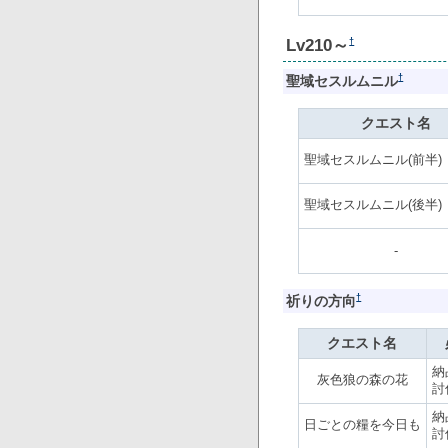
Lv210～
†
†
聖域セスルムニル
クエスト名
聖域セスルムニル(前半)
聖域セスルムニル(後半)
-
†
祈りの方向
クエスト名
納
灰色狼の森の花
討
納
日ごとの糧を今日も
討