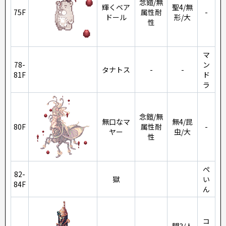
念鎧/無
輝くベア
聖4/無
75F
属性耐
-
ドール
形/大
性
マ
78-
ン
タナトス
-
-
81F
ド
ラ
念鎧/無
無口なマ
無4/昆
80F
属性耐
-
ヤー
虫/大
性
ぺ
82-
獄
い
84F
ん
コ