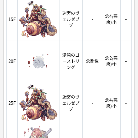
迷宮のヴ
念4/悪
15F
ェルゼブ
-
-
魔/小
ブ
混沌のゴ
念2/悪
20F
ーストリ
念耐性
-
魔/中
ング
迷宮のヴ
念4/悪
25F
ェルゼブ
-
-
魔/小
ブ