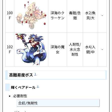
100
深海のク
毒鎧/念
水2/魚
-
F
ラーケン
鎧
貝/大
人耐性/
102
深海の魔
水4/人
水火念
-
F
女
間/中
耐性
高難易度ボス
†
輝くベアドール
†
必要耐性
念鎧/無耐性