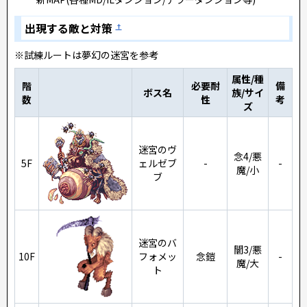
出現する敵と対策
†
※試練ルートは夢幻の迷宮を参考
属性/種
階
必要耐
備
ボス名
族/サイ
数
性
考
ズ
迷宮のヴ
念4/悪
5F
ェルゼブ
-
-
魔/小
ブ
迷宮のバ
闇3/悪
10F
フォメッ
念鎧
-
魔/大
ト