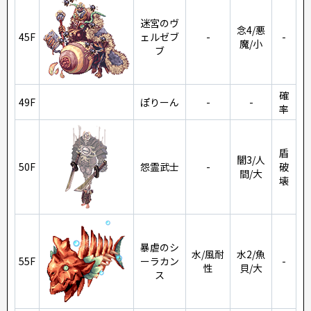
迷宮のヴ
念4/悪
45F
ェルゼブ
-
-
魔/小
ブ
確
49F
ぽりーん
-
-
率
盾
闇3/人
50F
怨霊武士
-
破
間/大
壊
暴虐のシ
水/風耐
水2/魚
55F
ーラカン
-
性
貝/大
ス