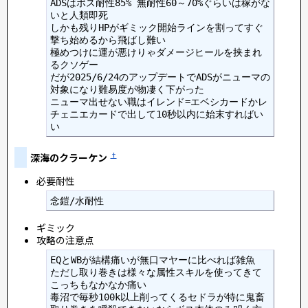
ADSはボス耐性85% 無耐性60～70%ぐらいは稼がな
いと人類即死

しかも残りHPがギミック開始ラインを割ってすぐ
撃ち始めるから飛ばし難い

極めつけに運が悪けりゃダメージヒールを挟まれ
るクソゲー

だが2025/6/24のアップデートでADSがニューマの
対象になり難易度が物凄く下がった

ニューマ出せない職はイレンド=エベシカードかレ
チェニエカードで出して10秒以内に始末すればい
深海のクラーケン
†
必要耐性
念鎧/水耐性
ギミック
攻略の注意点
EQとWBが結構痛いが無口マヤーに比べれば雑魚

ただし取り巻きは様々な属性スキルを使ってきて
こっちもなかなか痛い

毒沼で毎秒100k以上削ってくるセドラが特に鬼畜
