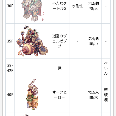
不吉なタ
地2/動
30F
水耐性
-
ートルG
物/大
迷宮のヴ
念4/悪
35F
ェルゼブ
-
-
魔/小
ブ
ぺ
38-
獄
い
42F
ん
鎧
オークヒ
地2/人
40F
-
破
ーロー
間/大
壊