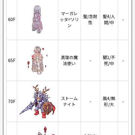
マーガレ
聖/念耐
聖4/人
60F
ッタ=ソリ
-
性
間/中
ン
真理の魔
闇1/不
65F
-
-
法使い
死/中
ストーム
風4/無
70F
-
-
ナイト
形/大