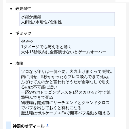
必要耐性
水鎧か無鎧

人耐性/水耐性/念耐性
ギミック
ｲｸﾗﾁｬﾝ

1ダメージでも与えると湧く

大体15秒以内に全部潰せないとゲームオーバー
攻略
ソロなら守りは一切不要。火力上げまくって4秒以
内に消せ。5秒かかったらブレス飛んできて死ぬ。

ふざけてんのかと言われそうだが金剛なしで耐え
るのは不可能に近い

一応SWでMドラゴンブレスを1発スカせるがすぐ追
撃飛んできて死ぬ

物理職は開始前にリーチエンドとグランドクロス
でバフを出しておくと有利になる

魔法職はボルケーノ＋FWで開幕バフ発動を狙える
神罰のオディール
†