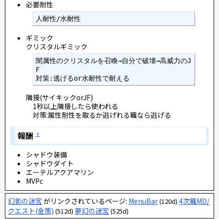
必要耐性
人耐性/水耐性
ギミック
クリスタルギミック
闇属性のクリスタルを召喚→自分で破壊→高威力のJ
F

対策:逃げるor水耐性で耐える
隣接(サイキックorJF)
1秒以上隣接したら使われる
対策:属性耐性を取るか逃げれる職なら逃げる
報酬
†
シャドウ装備
シャドウダイト
エーテルアクアマリン
MVPc
幻影の迷宮
がリンクされているページ:
MenuBar
4次職MD/
(120d)
クエスト(金策)
夢幻の迷宮
(512d)
(525d)