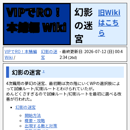
VIPでRO！
幻影
旧Wiki
はこち
の迷
本鯖編 Wiki
ら
宮
VIPでRO！本鯖編
幻影の迷
最終更新日: 2026-07-12 (日) 00:4
Wiki
/
宮
2:34
(26d)
幻影の迷宮
†
4次職用の夢幻の迷宮、最初期は次の階にいくWPの選択肢によ
って試練ルート/幻影ルートとわけられていたが。
めんどくさすぎるので試練ルート/幻影ルートを最初に選べる改
善が行われた。
幻影の迷宮
開始方法
概要・攻略
出現する敵と対策