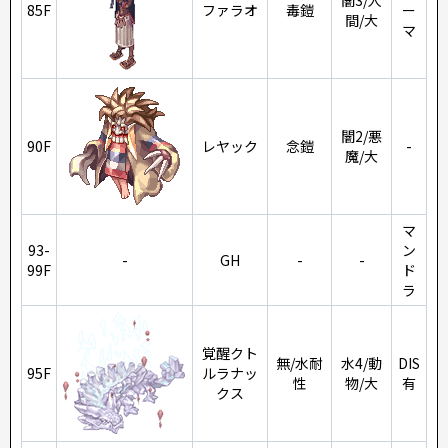
闇3/人
85F
ファラオ
毒鎧
ー
間/大
マ
闇2/悪
90F
レヤック
念鎧
-
魔/大
マ
93-
ン
-
GH
-
-
99F
ド
ラ
覚醒クト
無/水耐
水4/動
DIS
95F
ルラナッ
性
物/大
有
クス