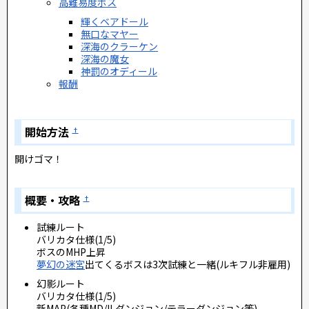
高難易度ボス
輝くベアドール
無口なマヤー
深海のクラーケン
深海の魔女
神罰のオディール
報酬
開始方法
†
開けゴマ！
概要・攻略
†
試練ルート
バリカタ仕様(1/5)
ボスのMHP上昇
夢幻の迷宮
出てくるボスは3次試練と一緒(ルキフル非雇用)
幻影ルート
バリカタ仕様(1/5)
新MAP(各種MD/ILダンジョン/テラーダンジョン等)