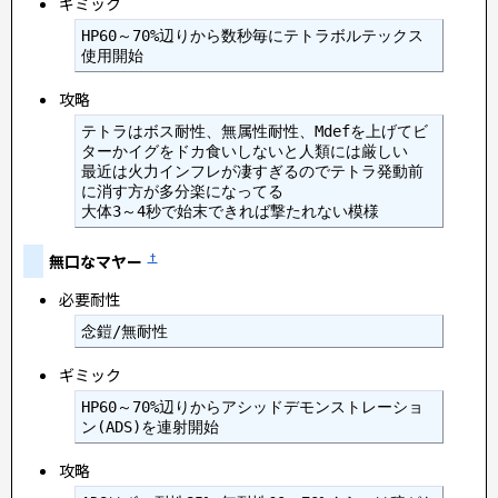
ギミック
HP60～70%辺りから数秒毎にテトラボルテックス
使用開始
攻略
テトラはボス耐性、無属性耐性、Mdefを上げてビ
ターかイグをドカ食いしないと人類には厳しい

最近は火力インフレが凄すぎるのでテトラ発動前
に消す方が多分楽になってる

無口なマヤー
†
必要耐性
念鎧/無耐性 
ギミック
HP60～70%辺りからアシッドデモンストレーショ
ン(ADS)を連射開始
攻略