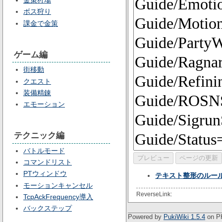
ボス狩り
課金で金策
ゲーム編
街移動
クエスト
装備精錬
エモーション
テクニック編
バトルモード
コマンドリスト
PTウィンドウ
テキスト整形のルー
モーションキャンセル
ReverseLink:
TcpAckFrequency導入
バックステップ
Powered by
PukiWiki 1.5.4
on PH