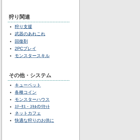
狩り関連
狩り支援
武器のあれこれ
回復剤
2PCプレイ
モンスタースキル
その他・システム
キューペット
各種コイン
モンスターハウス
ｽﾃｰﾀｽ・ｽｷﾙのﾘｾｯﾄ
ネットカフェ
快適な狩りのお供に