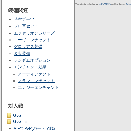
This site is protected by
reCAPTCHA
and the Google
Priv
装備関連
時空ブーツ
プロ軍セット
エクセリオンシリーズ
ニーヴエンチャント
グロリアス装備
吸収装備
ランダムオプション
エンチャント効果
アーティファクト
マランエンチャント
エナジーエンチャント
対人戦
GvG
GvGTE
VIPでPvP(パーティ戦)