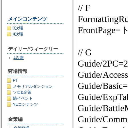
メインコンテンツ
3次職
4次職
デイリー/ウィークリー
4次職
狩場情報
PT
メモリアルダンジョン
ソロ&金策
鯖イベント
YEコンテンツ
金策編
金策狩場