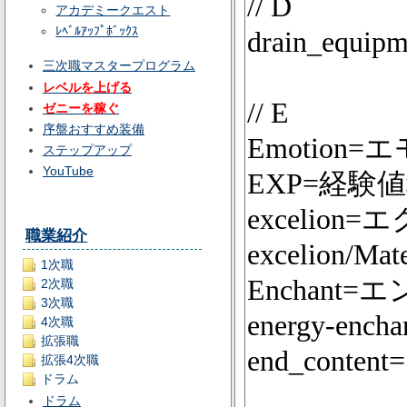
アカデミークエスト
ﾚﾍﾞﾙｱｯﾌﾟﾎﾞｯｸｽ
三次職マスタープログラム
レベルを上げる
ゼニーを稼ぐ
序盤おすすめ装備
ステップアップ
YouTube
職業紹介
1次職
2次職
3次職
4次職
拡張職
拡張4次職
ドラム
ドラム