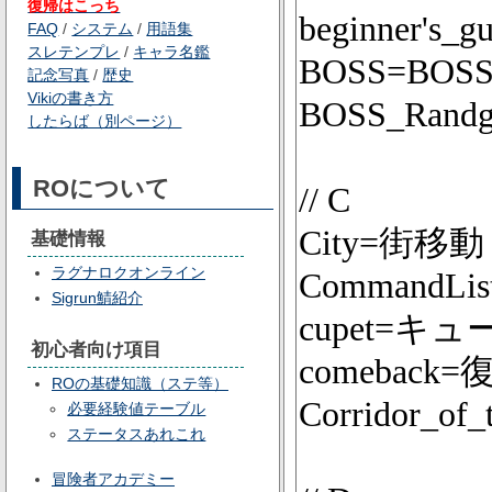
復帰はこっち
FAQ
/
システム
/
用語集
スレテンプレ
/
キャラ名鑑
記念写真
/
歴史
Vikiの書き方
したらば（別ページ）
ROについて
基礎情報
ラグナロクオンライン
Sigrun鯖紹介
初心者向け項目
ROの基礎知識（ステ等）
必要経験値テーブル
ステータスあれこれ
冒険者アカデミー